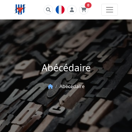
Number product
0
Abécédaire
Abécédaire