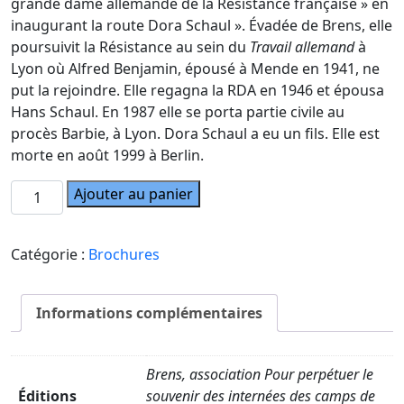
grande dame allemande de la Résistance française » en
inaugurant la route Dora Schaul ». Évadée de Brens, elle
poursuivit la Résistance au sein du
Travail allemand
à
Lyon où Alfred Benjamin, épousé à Mende en 1941, ne
put la rejoindre. Elle regagna la RDA en 1946 et épousa
Hans Schaul. En 1987 elle se porta partie civile au
procès Barbie, à Lyon. Dora Schaul a eu un fils. Elle est
morte en août 1999 à Berlin.
quantité
Ajouter au panier
de
Inauguration
Catégorie :
Brochures
de
la
route
Informations complémentaires
Dora
Schaul
Brens, association Pour perpétuer le
Éditions
souvenir des internées des camps de